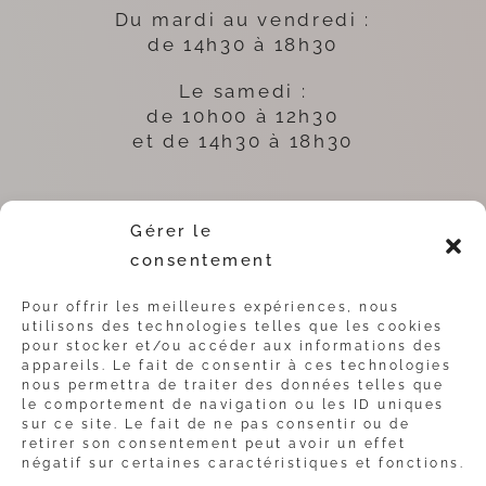
Du mardi au vendredi :
de 14h30 à 18h30
Le samedi :
de 10h00 à 12h30
et de 14h30 à 18h30
SUIVEZ-NOUS
Gérer le
SUR LES RÉSEAUX
consentement
Pour offrir les meilleures expériences, nous
utilisons des technologies telles que les cookies
pour stocker et/ou accéder aux informations des
NOS CONTACTS
appareils. Le fait de consentir à ces technologies
nous permettra de traiter des données telles que
+33 (0)4 94 80 09 49
le comportement de navigation ou les ID uniques
+33 (0)7 87 31 31 73
sur ce site. Le fait de ne pas consentir ou de
retirer son consentement peut avoir un effet
négatif sur certaines caractéristiques et fonctions.
NOUS CONTACTER